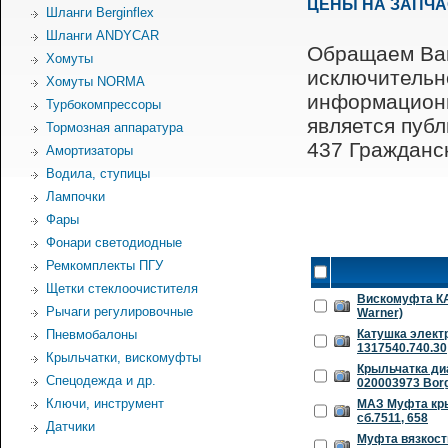
ЦЕНЫ НА ЗАПЧ
Шланги Berginflex
Шланги ANDYCAR
Обращаем Ваш
Хомуты
исключительн
Хомуты NORMA
информационн
Турбокомпрессоры
является пуб
Тормозная аппаратура
437 Гражданск
Амортизаторы
Водила, ступицы
Лампочки
Фары
Фонари светодиодные
Ремкомплекты ПГУ
Щетки стеклоочистителя
Вискомуфта КА
Рычаги регулировочные
Warner)
Пневмобалоны
Катушка элект
1317540.740.30
Крыльчатки, вискомуфты
Крыльчатка ди
Спецодежда и др.
020003973 Borg
Ключи, инструмент
МАЗ Муфта кры
сб.7511, 658
Датчики
Муфта вязкостн