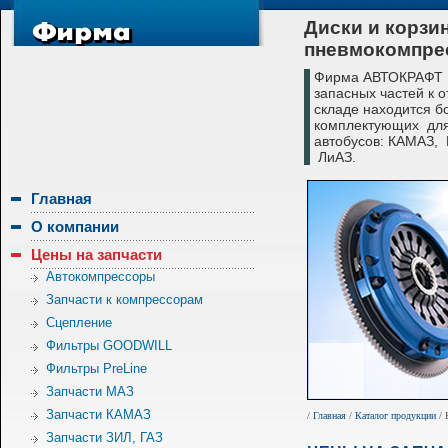
Диски и корзи
пневмокомпре
Фирма АВТОКРАФТ с
запасных частей к 
складе находится б
комплектующих для
автобусов: КАМАЗ,
ЛиАЗ.
Главная
О компании
Цены на запчасти
Автокомпрессоры
Запчасти к компрессорам
Сцепление
Фильтры GOODWILL
Фильтры PreLine
Запчасти МАЗ
Запчасти КАМАЗ
/
Главная
/
Каталог продукции
/ 
Запчасти ЗИЛ, ГАЗ