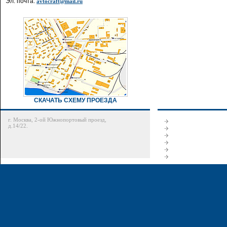
Эл. почта:
avtocraft@mail.ru
СКАЧАТЬ СХЕМУ ПРОЕЗДА
г. Москва, 2-ой Южнопортовый проезд,
д.14/22.