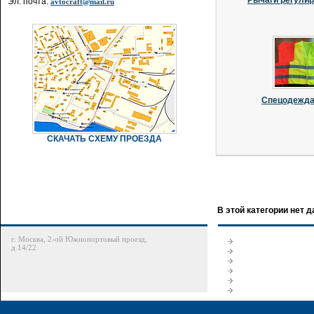
Рычаги регули
Эл. почта:
avtocraft@mail.ru
Спецодежда 
СКАЧАТЬ СХЕМУ ПРОЕЗДА
В этой категории нет 
г. Москва, 2-ой Южнопортовый проезд,
д.14/22.