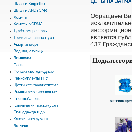
ЦЕНЫ НА ЗАПЧ
Шланги Berginflex
Шланги ANDYCAR
Обращаем Ваш
Хомуты
исключительн
Хомуты NORMA
информационн
Турбокомпрессоры
является пуб
Тормозная аппаратура
437 Гражданск
Амортизаторы
Водила, ступицы
Лампочки
Подкатегор
Фары
Фонари светодиодные
Ремкомплекты ПГУ
Щетки стеклоочистителя
Рычаги регулировочные
Пневмобалоны
Автокомпре
Крыльчатки, вискомуфты
Спецодежда и др.
Ключи, инструмент
Датчики