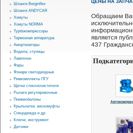
ЦЕНЫ НА ЗАПЧ
Шланги Berginflex
Шланги ANDYCAR
Обращаем Ваш
Хомуты
исключительн
Хомуты NORMA
информационн
Турбокомпрессоры
является пуб
Тормозная аппаратура
437 Гражданск
Амортизаторы
Водила, ступицы
Лампочки
Подкатегор
Фары
Фонари светодиодные
Ремкомплекты ПГУ
Щетки стеклоочистителя
Рычаги регулировочные
Пневмобалоны
Автокомпре
Крыльчатки, вискомуфты
Спецодежда и др.
Ключи, инструмент
Датчики