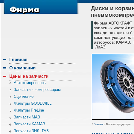
Диски и корзи
пневмокомпре
Фирма АВТОКРАФТ с
запасных частей к 
складе находится б
комплектующих для
автобусов: КАМАЗ,
ЛиАЗ.
Главная
О компании
Цены на запчасти
Автокомпрессоры
Запчасти к компрессорам
Сцепление
Фильтры GOODWILL
Фильтры PreLine
Запчасти МАЗ
Запчасти КАМАЗ
/
Главная
/ Каталог продукции
Запчасти ЗИЛ, ГАЗ