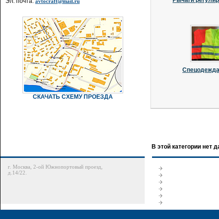
Рычаги регули
Эл. почта:
avtocraft@mail.ru
Спецодежда 
СКАЧАТЬ СХЕМУ ПРОЕЗДА
В этой категории нет 
г. Москва, 2-ой Южнопортовый проезд,
д.14/22.