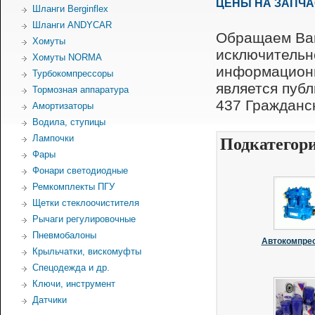
ЦЕНЫ НА ЗАПЧ
Шланги Berginflex
Шланги ANDYCAR
Обращаем Ваш
Хомуты
исключительн
Хомуты NORMA
информационн
Турбокомпрессоры
является пуб
Тормозная аппаратура
437 Гражданск
Амортизаторы
Водила, ступицы
Лампочки
Подкатегор
Фары
Фонари светодиодные
Ремкомплекты ПГУ
Щетки стеклоочистителя
Рычаги регулировочные
Пневмобалоны
Автокомпре
Крыльчатки, вискомуфты
Спецодежда и др.
Ключи, инструмент
Датчики