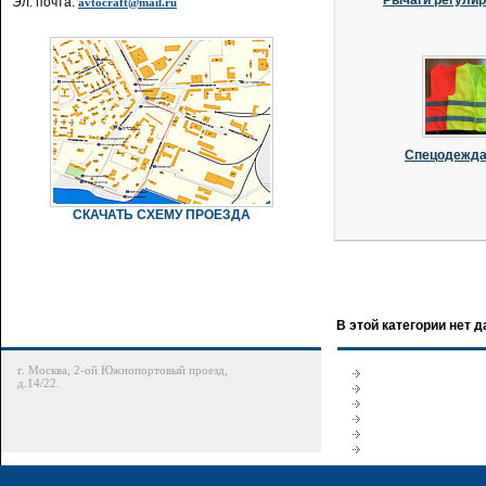
Рычаги регули
Эл. почта:
avtocraft@mail.ru
Спецодежда 
СКАЧАТЬ СХЕМУ ПРОЕЗДА
В этой категории нет 
г. Москва, 2-ой Южнопортовый проезд,
д.14/22.