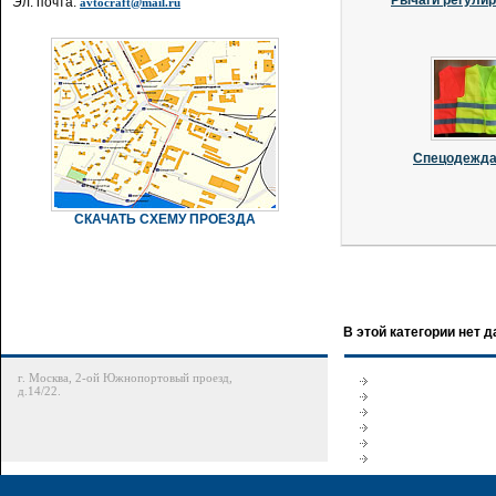
Рычаги регули
Эл. почта:
avtocraft@mail.ru
Спецодежда 
СКАЧАТЬ СХЕМУ ПРОЕЗДА
В этой категории нет 
г. Москва, 2-ой Южнопортовый проезд,
д.14/22.