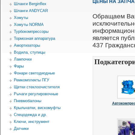
ЦЕНЫ НА ЗАПЧ
Шланги Berginflex
Шланги ANDYCAR
Обращаем Ваш
Хомуты
исключительн
Хомуты NORMA
информационн
Турбокомпрессоры
является пуб
Тормозная аппаратура
437 Гражданск
Амортизаторы
Водила, ступицы
Лампочки
Подкатегор
Фары
Фонари светодиодные
Ремкомплекты ПГУ
Щетки стеклоочистителя
Рычаги регулировочные
Пневмобалоны
Автокомпре
Крыльчатки, вискомуфты
Спецодежда и др.
Ключи, инструмент
Датчики