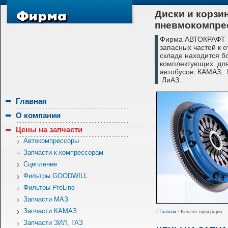
Диски и корзи
пневмокомпре
Фирма АВТОКРАФТ с
запасных частей к 
складе находится б
комплектующих для
автобусов: КАМАЗ,
ЛиАЗ.
Главная
О компании
Цены на запчасти
Автокомпрессоры
Запчасти к компрессорам
Сцепление
Фильтры GOODWILL
Фильтры PreLine
Запчасти МАЗ
Запчасти КАМАЗ
/
Главная
/ Каталог продукции
Запчасти ЗИЛ, ГАЗ