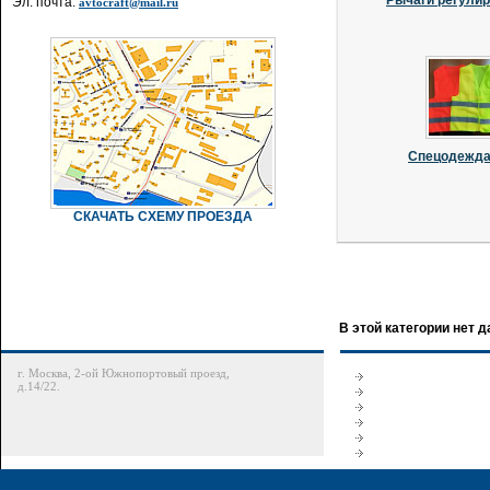
Рычаги регули
Эл. почта:
avtocraft@mail.ru
Спецодежда 
СКАЧАТЬ СХЕМУ ПРОЕЗДА
В этой категории нет 
г. Москва, 2-ой Южнопортовый проезд,
д.14/22.