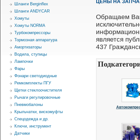
ЦЕНЫ НА ЗАПЧ
Шланги Berginflex
Шланги ANDYCAR
Обращаем Ваш
Хомуты
исключительн
Хомуты NORMA
информационн
Турбокомпрессоры
является пуб
Тормозная аппаратура
437 Гражданск
Амортизаторы
Водила, ступицы
Лампочки
Подкатегор
Фары
Фонари светодиодные
Ремкомплекты ПГУ
Щетки стеклоочистителя
Рычаги регулировочные
Пневмобалоны
Автокомпре
Крыльчатки, вискомуфты
Спецодежда и др.
Ключи, инструмент
Датчики